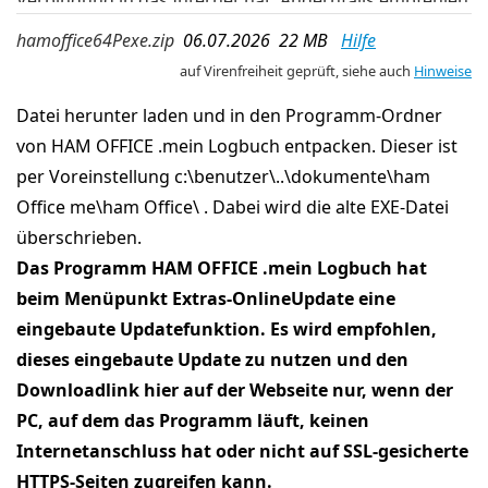
Verbindung in das Internet hat. Andernfalls empfehlen
wir die aktuelleren Updates der OnlineUpdate-
hamoffice64Pexe.zip
06.07.2026 22 MB
Hilfe
Verwaltung im Programm.
auf Virenfreiheit geprüft, siehe auch
Hinweise
Datei herunter laden und in den Programm-Ordner
von HAM OFFICE .mein Logbuch entpacken. Dieser ist
per Voreinstellung c:\benutzer\..\dokumente\ham
Office me\ham Office\ . Dabei wird die alte EXE-Datei
überschrieben.
Das Programm HAM OFFICE .mein Logbuch hat
beim Menüpunkt Extras-OnlineUpdate eine
eingebaute Updatefunktion. Es wird empfohlen,
dieses eingebaute Update zu nutzen und den
Downloadlink hier auf der Webseite nur, wenn der
PC, auf dem das Programm läuft, keinen
Internetanschluss hat oder nicht auf SSL-gesicherte
HTTPS-Seiten zugreifen kann.