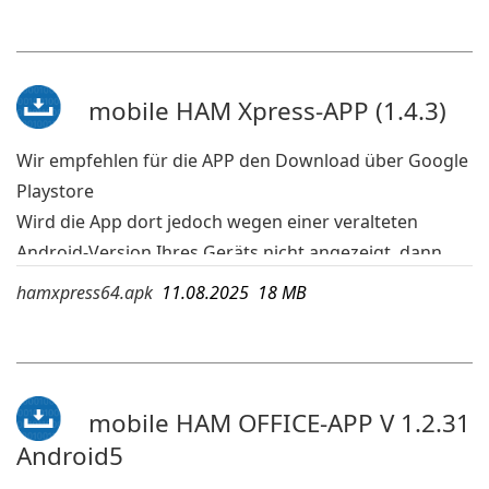
Android-Version Ihres Geräts nicht angezeigt, dann
kann die APK-Datei geladen und auf dem mobilen
Gerät ausgeführt werden. Die hier aufgeführte APK ist
bei Android 4 lauffähig.
mobile HAM Xpress-APP (1.4.3)
mehr Infos:
www.hamoffice.de/app-hamoffice.htm
Wir empfehlen für die APP den Download über Google
Playstore
Wird die App dort jedoch wegen einer veralteten
Android-Version Ihres Geräts nicht angezeigt, dann
kann die APK-Datei geladen und auf dem mobilen
hamxpress64.apk
11.08.2025 18 MB
Gerät ausgeführt werden.
mehr Infos:
www.hamoffice.de/app-hamxpress.htm
mobile HAM OFFICE-APP V 1.2.31
Android5