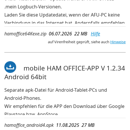
.mein Logbuch-Versionen.
Laden Sie diese Updatedatei, wenn der AFU-PC keine
Verbindung in das Internet hat. Andernfalls empfehlen
wir die aktuelleren Updates der OnlineUpdate-
hamoffice64Kexe.zip
06.07.2026 22 MB
Hilfe
Verwaltung im Programm.
auf Virenfreiheit geprüft, siehe auch
Hinweise
mobile HAM OFFICE-APP V 1.2.34
Android 64bit
Separate apk-Datei für Android-Tablet-PCs und
Android-Phones.
Wir empfehlen für die APP den Download über Google
Playstore bzw. AppStore.
Wird die App dort jedoch wegen einer veralteten
hamoffice_android4.apk
11.08.2025 27 MB