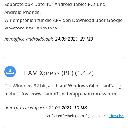
Separate apk-Datei für Android-Tablet-PCs und
Android-Phones.
Wir empfehlen für die APP den Download über Google
Playstore bzw. AppStore.
Wird die App dort jedoch wegen einer veralteten
hamoffice_android5.apk
24.09.2021 27 MB
Android-Version Ihres Geräts nicht angezeigt, dann
kann die APK-Datei geladen und auf dem mobilen
Gerät ausgeführt werden. Die hier aufgeführte APK ist
bei Android 5 lauffähig.
HAM Xpress (PC) (1.4.2)
mehr Infos:
www.hamoffice.de/app-hamoffice.htm
Für Windows 32 bit, auch auf Windows 64 bit lauffähig
mehr Infos:
www.hamoffice.de/app-hamxpress.htm
hamxpress-setup.exe
21.07.2021 10 MB
auf Virenfreiheit geprüft, siehe auch
Hinweise