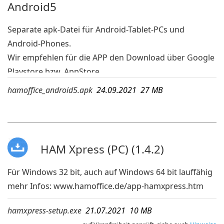
Android5
Separate apk-Datei für Android-Tablet-PCs und
Android-Phones.
Wir empfehlen für die APP den Download über Google
Playstore bzw. AppStore.
Wird die App dort jedoch wegen einer veralteten
hamoffice_android5.apk
24.09.2021 27 MB
Android-Version Ihres Geräts nicht angezeigt, dann
kann die APK-Datei geladen und auf dem mobilen
Gerät ausgeführt werden. Die hier aufgeführte APK ist
bei Android 5 lauffähig.
HAM Xpress (PC) (1.4.2)
mehr Infos:
www.hamoffice.de/app-hamoffice.htm
Für Windows 32 bit, auch auf Windows 64 bit lauffähig
mehr Infos:
www.hamoffice.de/app-hamxpress.htm
hamxpress-setup.exe
21.07.2021 10 MB