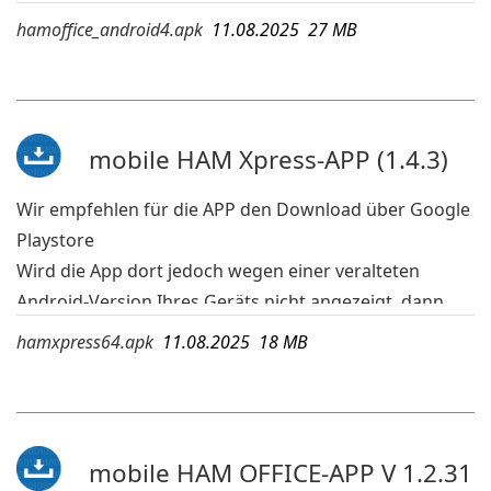
Wird die App dort jedoch wegen einer veralteten
hamoffice_android4.apk
11.08.2025 27 MB
Android-Version Ihres Geräts nicht angezeigt, dann
kann die APK-Datei geladen und auf dem mobilen
Gerät ausgeführt werden. Die hier aufgeführte APK ist
bei Android 4 lauffähig.
mobile HAM Xpress-APP (1.4.3)
mehr Infos:
www.hamoffice.de/app-hamoffice.htm
Wir empfehlen für die APP den Download über Google
Playstore
Wird die App dort jedoch wegen einer veralteten
Android-Version Ihres Geräts nicht angezeigt, dann
kann die APK-Datei geladen und auf dem mobilen
hamxpress64.apk
11.08.2025 18 MB
Gerät ausgeführt werden.
mehr Infos:
www.hamoffice.de/app-hamxpress.htm
mobile HAM OFFICE-APP V 1.2.31