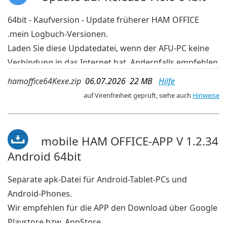
64bit - Kaufversion - Update früherer HAM OFFICE
.mein Logbuch-Versionen.
Laden Sie diese Updatedatei, wenn der AFU-PC keine
Verbindung in das Internet hat. Andernfalls empfehlen
wir die aktuelleren Updates der OnlineUpdate-
hamoffice64Kexe.zip
06.07.2026 22 MB
Hilfe
Verwaltung im Programm.
auf Virenfreiheit geprüft, siehe auch
Hinweise
mobile HAM OFFICE-APP V 1.2.34
Android 64bit
Separate apk-Datei für Android-Tablet-PCs und
Android-Phones.
Wir empfehlen für die APP den Download über Google
Playstore bzw. AppStore.