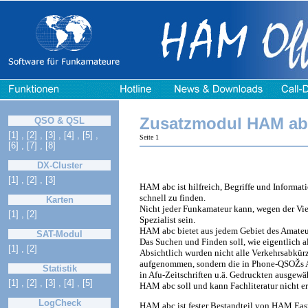
Zusatzmodul HAM ab
QSO & QSL
[1]
,
[2]
,
[3]
,
[4]
,
[5]
,
Seite 1
[6]
,
[7]
,
[8]
DX-Cluster
[1]
,
[2]
,
[3]
HAM abc ist hilfreich, Begriffe und Inform
schnell zu finden.
Karten
Nicht jeder Funkamateur kann, wegen der Vie
[1]
,
[2]
Spezialist sein.
HAM abc bietet aus jedem Gebiet des Amateu
SAT-Modul
Das Suchen und Finden soll, wie eigentlich 
[1]
,
[2]
Absichtlich wurden nicht alle Verkehrsabkür
aufgenommen, sondern die in Phone-QSOŽs 
Statistik
in Afu-Zeitschriften u.ä. Gedruckten ausgewäh
[1]
,
[2]
,
[3]
,
[4]
,
[5]
HAM abc soll und kann Fachliteratur nicht er
LogCheck
HAM abc ist fester Bestandteil von HAM Eas