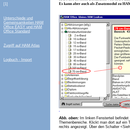
Es kann aber auch als Zusatzmodul zu HA
[1]
Unterschiede und
Gemeinsamkeiten HAM
Office EASY und HAM
Office Standard
Zugriff auf HAM Atlas
Logbuch - Import
Abb. oben:
Im linken Fensterteil befindet 
Themenbereiche. Klickt man dort auf ein 
rechts angezeigt. Über den Schalter <Sie