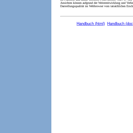
Ansichten können aufgrund der Weiterentwicklung und Verbe
Darstellungsqualität im Webbrowser vom tatsächlichen Ersc
Handbuch (html)
Handbuch (doc